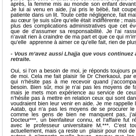
après, la femme mis au monde son enfant devant 
Je lui ai venu en aide, j’ai pris le bébé, fait cou
patiente dans un lit. Toute cette négligence, fait m
au cœur !je suis sûre qu’elle était indifférente ; mai
plus des complications administratives que cet é
que de d’assumer sa responsabilité. Je l’ai rassu
n’avait rien à craindre de ma part et que ce qui m’i
qu’elle apprenne à aimer ce qu’elle fait, rien de plu
- Vous m’avez aussi Lhajja que vous continuez
retraite.
Oui, si l’on a besoin de moi, je réponds toujours 
de moi. Cela me fait plaisir !le Dr Cherkaoui, par 
qui n’hésite pas à me recevoir quand j’accom
besoin. Bien sûr, moi je n’ai pas les moyens de fa
mais je mets mon expérience au service de ceux
n’hésite pas à mettre en relation ceux qui sont da
voudraient bien leur venir en aide. Je me rappelle
Aatab, qui n’a pas les moyens de se procurer le 
comme les gens de bien ne manquent pas, j’a
Docteur***, un bienfaiteur connu, et l’affaire fut
avec le professeur universitaire M.***. C’est t
actuellement, mais ça reste un plaisir pour moi d