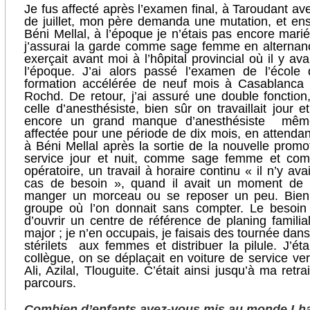
Je fus affecté après l’examen final, à Taroudant av
de juillet, mon père demanda une mutation, et en
Béni Mellal, à l’époque je n’étais pas encore marié
j’assurai la garde comme sage femme en alternan
exerçait avant moi à l’hôpital provincial où il y av
l’époque. J’ai alors passé l’examen de l’école
formation accélérée de neuf mois à Casablanca à
Rochd. De retour, j’ai assuré une double fonctio
celle d’anesthésiste, bien sûr on travaillait jour e
encore un grand manque d’anesthésiste même
affectée pour une période de dix mois, en attenda
à Béni Mellal après la sortie de la nouvelle prom
service jour et nuit, comme sage femme et com
opératoire, un travail à horaire continu « il n’y av
cas de besoin », quand il avait un moment de ré
manger un morceau ou se reposer un peu. Bien sû
groupe où l’on donnait sans compter. Le besoin 
d’ouvrir un centre de référence de planing famil
major ; je n’en occupais, je faisais des tournée dan
stérilets aux femmes et distribuer la pilule. J’
collègue, on se déplaçait en voiture de service ve
Ali, Azilal, Tlouguite. C’était ainsi jusqu’à ma ret
parcours.
Combien d’enfants avez-vous mis au monde Lha