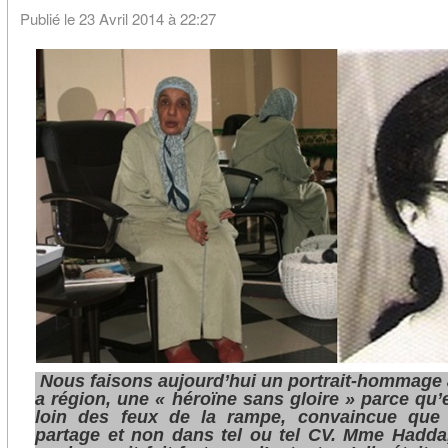
Buadod: le citoyen qui se présente à Vendre
Publié le 23 Avril 2014 à 22:27
les mains de demain
Nous faisons aujourd’hui un portrait-hommage à
a région, une « héroïne sans gloire » parce qu’el
loin des feux de la rampe, convaincue que l
partage et non dans tel ou tel CV. Mme Hadda,