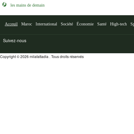
les mains de demain
Acceuil
Maroc
International
Société
Économie
Santé
High-tech
S
Suivez-nous
Copyright © 2026 milafattadla . Tous droits réservés