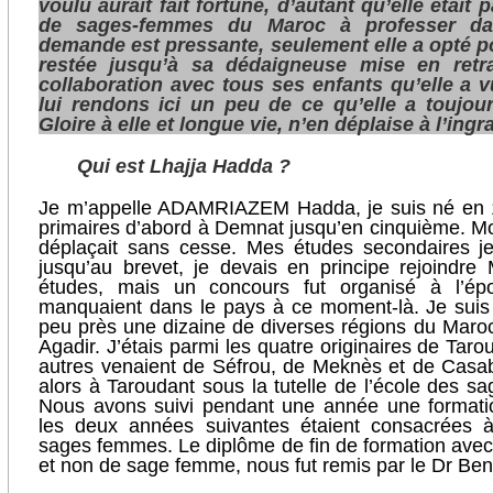
voulu aurait fait fortune, d’autant qu’elle était
de sages-femmes du Maroc à professer d
demande est pressante, seulement elle a opté po
restée jusqu’à sa dédaigneuse mise en retra
collaboration avec tous ses enfants qu’elle a
lui rendons ici un peu de ce qu’elle a toujo
Gloire à elle et longue vie, n’en déplaise à l’ingr
Qui est Lhajja Hadda ?
Je m’appelle ADAMRIAZEM Hadda, je suis né en 19
primaires d’abord à Demnat jusqu’en cinquième. Mon 
déplaçait sans cesse. Mes études secondaires je
jusqu’au brevet, je devais en principe rejoindre
études, mais un concours fut organisé à l’ép
manquaient dans le pays à ce moment-là. Je suis
peu près une dizaine de diverses régions du Maroc
Agadir. J’étais parmi les quatre originaires de Tarou
autres venaient de Séfrou, de Meknès et de Casabl
alors à Taroudant sous la tutelle de l’école des 
Nous avons suivi pendant une année une formatio
les deux années suivantes étaient consacrées 
sages femmes. Le diplôme de fin de formation avec 
et non de sage femme, nous fut remis par le Dr Be