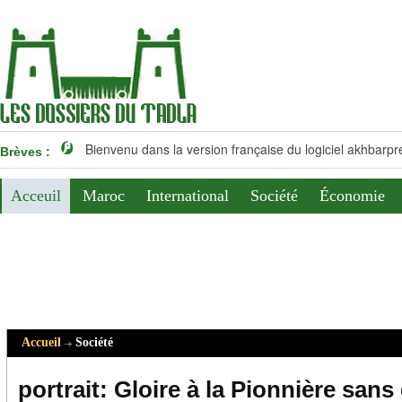
Bienvenu dans la version française du logiciel akhbarpr
Brèves :
Numero 305 du journal (à telecharger)
Acceuil
Maroc
International
Société
Économie
reportage: Charles Alphonse N’Dour égorgé à Tanger
Massacre de Gaza…Que faire?
TADLA-AZILAL: INSTALLATION DU NOUVEAU DIRECTEUR DU
bruxelle: solidarité avec martyr Mustapha Mezyani
Accueil
Société
Moulay Yaakoub
23 Mars : Le commandement des martyrs de UNEM
portrait: Gloire à la Pionnière sans 