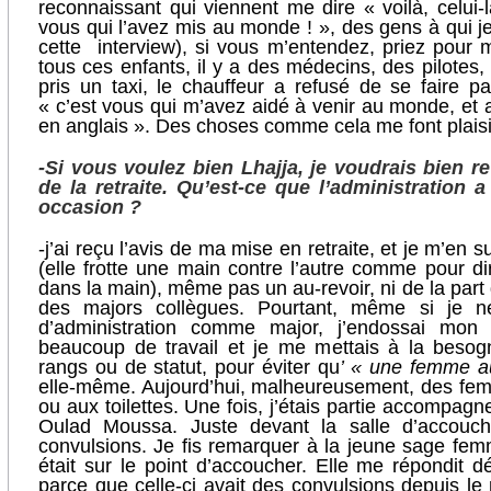
reconnaissant qui viennent me dire « voilà, celui-l
vous qui l’avez mis au monde ! », des gens à qui je
cette interview), si vous m’entendez, priez pour 
tous ces enfants, il y a des médecins, des pilotes, d
pris un taxi, le chauffeur a refusé de se faire pa
« c’est vous qui m’avez aidé à venir au monde, et a
en anglais ». Des choses comme cela me font plaisi
-Si vous voulez bien Lhajja, je voudrais bien r
de la retraite. Qu’est-ce que l’administration 
occasion ?
-j’ai reçu l’avis de ma mise en retraite, et je m’en su
(elle frotte une main contre l’autre comme pour dir
dans la main), même pas un au-revoir, ni de la part 
des majors collègues. Pourtant, même si je 
d’administration comme major, j’endossai mon 
beaucoup de travail et je me mettais à la besog
rangs ou de statut, pour éviter qu
’ « une femme au
elle-même. Aujourd’hui, malheureusement, des fe
ou aux toilettes. Une fois, j’étais partie accomp
Oulad Moussa. Juste devant la salle d’accouch
convulsions. Je fis remarquer à la jeune sage f
était sur le point d’accoucher. Elle me répondit
parce que celle-ci avait des convulsions depuis l